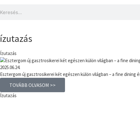
ízutazás
Ízutazás
2025.06.24.
Esztergom új gasztrosikerei két egészen külön világban – a fine dining és
TOVÁBB OLVASOM >>
Ízutazás