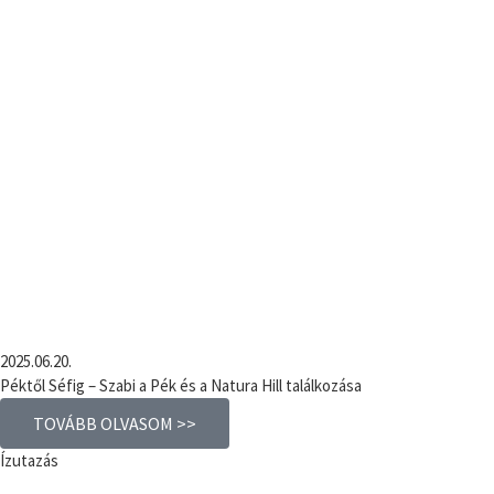
2025.06.20.
Péktől Séfig – Szabi a Pék és a Natura Hill találkozása
TOVÁBB OLVASOM >>
Ízutazás