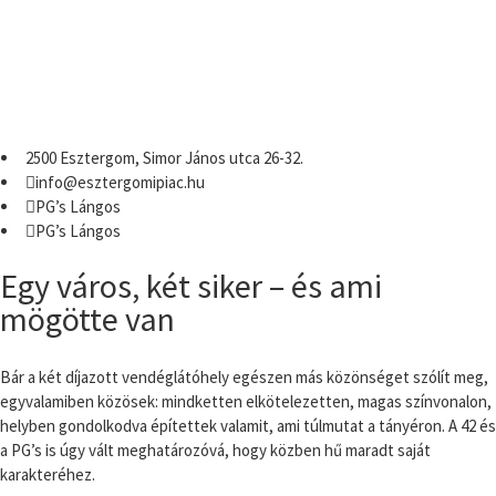
2500 Esztergom, Simor János utca 26-32.
info@esztergomipiac.hu
PG’s Lángos
PG’s Lángos
Egy város, két siker – és ami
mögötte van
Bár a két díjazott vendéglátóhely egészen más közönséget szólít meg,
egyvalamiben közösek: mindketten elkötelezetten, magas színvonalon,
helyben gondolkodva építettek valamit, ami túlmutat a tányéron. A 42 és
a PG’s is úgy vált meghatározóvá, hogy közben hű maradt saját
karakteréhez.