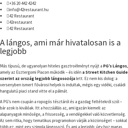
+36 20 442 4242
info@42restaurant.hu
42 Restaurant
42restaurant
42 Restaurant
A lángos, ami már hivatalosan is a
legjobb
Más típusú, de ugyanolyan hiteles gasztroélményt nyújt a
PG’s Lángos
,
amely az Esztergomi Piacon működik – és idén
a Street Kitchen Guide
szerint az ország legjobb lángosozója
lett. Ez nem kis dolog: a
versenyben ismert fővárosi helyek is indultak, mégis egy vidéki, családi
hangulatú piaci stand vitte el a pálmát.
A PG’s nem csupán a ropogós tésztáról és a gazdag feltétekről szól –
bár azok is kiválóak. Itt a hozzáállás az, ami igazán kiemeli: az
alapanyagok minősége, a frissesség, a vendégekkel való közvetlenség.
Az sem ritka, hogy tematikus programokon várják a közönséget – sokkal
több ez, mint egy szimpla lángosozó. És ami a legjobb: úgy hoz magas