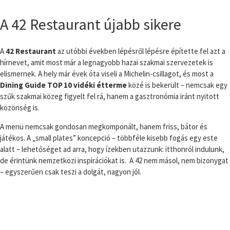
A 42 Restaurant újabb sikere
A
42 Restaurant
az utóbbi években lépésről lépésre építette fel azt a
hírnevet, amit most már a legnagyobb hazai szakmai szervezetek is
elismernek. A hely már évek óta viseli a Michelin-csillagot, és most a
Dining Guide TOP 10 vidéki étterme
közé is bekerült – nemcsak egy
szűk szakmai közeg figyelt fel rá, hanem a gasztronómia iránt nyitott
közönség is.
A menü nemcsak gondosan megkomponált, hanem friss, bátor és
játékos. A „small plates” koncepció – többféle kisebb fogás egy este
alatt – lehetőséget ad arra, hogy ízekben utazzunk: itthonról indulunk,
de érintünk nemzetközi inspirációkat is. A 42 nem másol, nem bizonygat
– egyszerűen csak teszi a dolgát, nagyon jól.