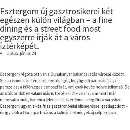
Esztergom új gasztrosikerei két
egészen külön világban – a fine
dining és a street food most
egyszerre írják át a város
íztérképét.
2025. június 24.
Esztergom régóta ott van a Dunakanyar bakancslistás városai között.
Sokan ismerik történelmi jelentőségét, lenyűgöző panorámáját, és
persze azt a különleges atmoszférát, ami csak kevés helyre jellemző. De
az utóbbi időben valami más is történik itt – valami, ami miatt már
nemcsak a múlt, hanem a jelen miatt is érdemes megállni a városban.
Esztergom ugyanis két friss gasztronómiai elismeréssel gazdagodott –
és így válik a Duna-parti város a kulináris élmények új célpontjává.