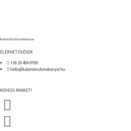
Kalandos Dunakanyar
ELÉRHETŐSÉGEK
+36 20 456 0769
hello@kalandosdunakanyar.hu
KÖVESS MINKET!