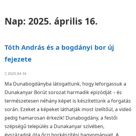
Nap:
2025. április 16.
Tóth András és a bogdányi bor új
fejezete
2025.04.16.
Ma Dunabogdányba látogattunk, hogy leforgassuk a
Dunakanyar Borút sorozat harmadik epizódját – és
természetesen néhány képet is készítettünk a forgatás
során. Ezeket a képeket láthatják most ízelítőül, a videó
pedig hamarosan érkezik! Dunabogdány, a festői
szépségű település a Dunakanyar szívében,
évszázadok óta őrzi borkészítési hagyományait. A