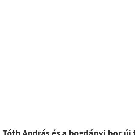
Tóth András és a bogdányi bor új 