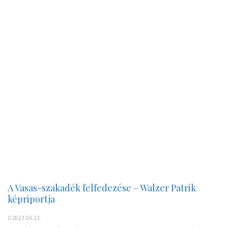
A Vasas-szakadék felfedezése – Walzer Patrik
képriportja
2023.06.23.