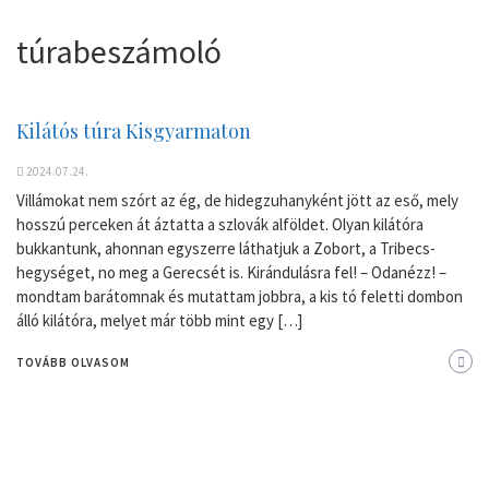
túrabeszámoló
Kilátós túra Kisgyarmaton
2024.07.24.
Villámokat nem szórt az ég, de hidegzuhanyként jött az eső, mely
hosszú perceken át áztatta a szlovák alföldet. Olyan kilátóra
bukkantunk, ahonnan egyszerre láthatjuk a Zobort, a Tribecs-
hegységet, no meg a Gerecsét is. Kirándulásra fel! – Odanézz! –
mondtam barátomnak és mutattam jobbra, a kis tó feletti dombon
álló kilátóra, melyet már több mint egy […]
TOVÁBB OLVASOM