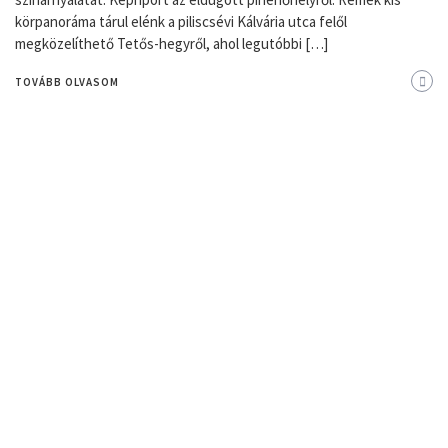
körpanoráma tárul elénk a piliscsévi Kálvária utca felől
megközelíthető Tetős-hegyről, ahol legutóbbi […]
TOVÁBB OLVASOM