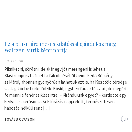
Ez a pilisi túra mesés kilátással ajándékoz meg –
Walczer Patrik képriportja
2023.10.20.
Piknikezni, sörözni, de akár egy jót merengeni is lehet a
Klastrompuszta felett a fák öleléséből kiemelkedő Kémény-
szikláról, ahonnan gyönyörűen láthatjuk azt is, ha Kesztölc térsége
vastag ködbe burkolódzik. Rövid, egyben fárasztó az út, de megéri
felmenni a fehér sziklaszirtre. – Kirándulunk egyet? – kérdezte egy
kedves ismerősöm a Kéktúrázás napja előtt, természetesen
habozás nélkül igent […]
TOVÁBB OLVASOM