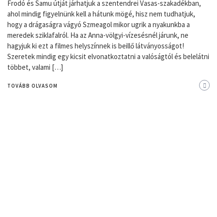
Frodó és Samu útját járhatjuk a szentendrei Vasas-szakadékban,
ahol mindig figyelnünk kell a hátunk mögé, hisz nem tudhatjuk,
hogy a drágaságra vágyó Szmeagol mikor ugrik a nyakunkba a
meredek sziklafalról. Ha az Anna-völgyi-vízesésnél járunk, ne
hagyjuk ki ezt a filmes helyszínnek is beillő látványosságot!
Szeretek mindig egy kicsit elvonatkoztatni a valóságtól és belelátni
többet, valami […]
TOVÁBB OLVASOM