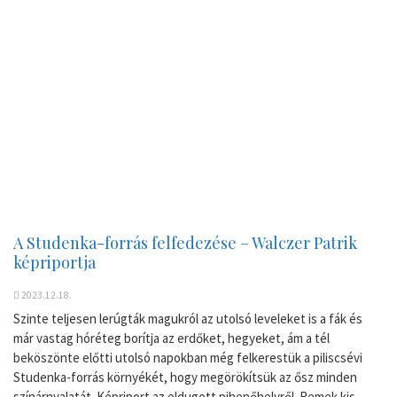
A Studenka-forrás felfedezése – Walczer Patrik
képriportja
2023.12.18.
Szinte teljesen lerúgták magukról az utolsó leveleket is a fák és
már vastag hóréteg borítja az erdőket, hegyeket, ám a tél
beköszönte előtti utolsó napokban még felkerestük a piliscsévi
Studenka-forrás környékét, hogy megörökítsük az ősz minden
színárnyalatát. Képriport az eldugott pihenőhelyről. Remek kis