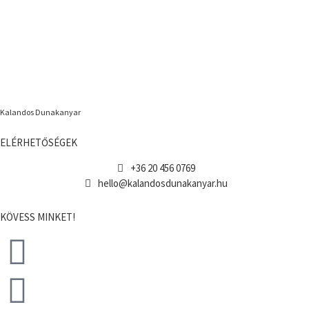
Kalandos Dunakanyar
ELÉRHETŐSÉGEK
+36 20 456 0769
hello@kalandosdunakanyar.hu
KÖVESS MINKET!