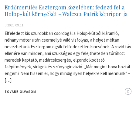
Erdőmerülés Esztergom közelében: fedezd fel a
Holop-kút környékét – Walczer Patrik képriportja
2023.09.11.
Elfeledett kis szurdokban csordogál a Holop-kútból kiáramló,
néhány méter után csermellyé váló vízfolyás, a helyet méltán
nevezhetünk Esztergom egyik felfedezetlen kincsének. A rövid táv
ellenére van minden, ami szükséges egy felejthetetlen túrához:
meredek kaptató, madárcsicsergés, elgondolkodtató
faépítmények, virágok és szúnyoginvázió. „Már megint hova hoztál
engem? Nem hiszem el, hogy mindig ilyen helyekre kell mennünk” –
[…]
TOVÁBB OLVASOM