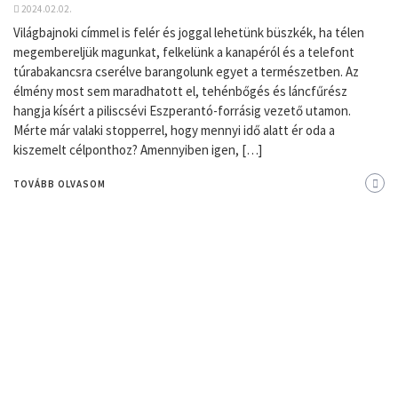
2024.02.02.
Világbajnoki címmel is felér és joggal lehetünk büszkék, ha télen
megembereljük magunkat, felkelünk a kanapéról és a telefont
túrabakancsra cserélve barangolunk egyet a természetben. Az
élmény most sem maradhatott el, tehénbőgés és láncfűrész
hangja kísért a piliscsévi Eszperantó-forrásig vezető utamon.
Mérte már valaki stopperrel, hogy mennyi idő alatt ér oda a
kiszemelt célponthoz? Amennyiben igen, […]
TOVÁBB OLVASOM