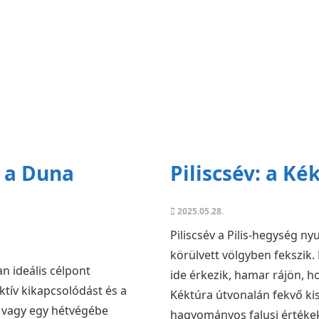
k a Duna
Piliscsév: a Ké
2025.05.28.
Piliscsév a Pilis-hegység n
körülvett völgyben fekszik. 
n ideális célpont
ide érkezik, hamar rájön, 
ktív kikapcsolódást és a
Kéktúra útvonalán fekvő kis
 vagy egy hétvégébe
hagyományos falusi értékek