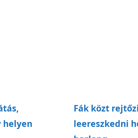
átás,
Fák közt rejtőz
 helyen
leereszkedni h