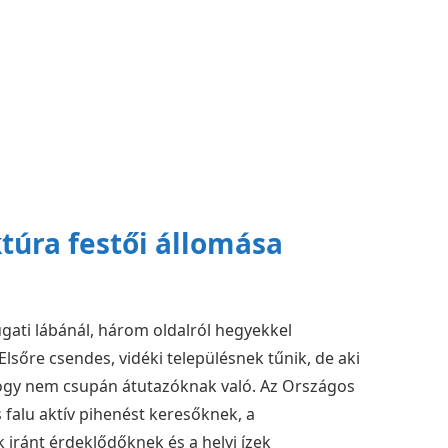
ktúra festői állomása
yugati lábánál, három oldalról hegyekkel
Elsőre csendes, vidéki településnek tűnik, de aki
hogy nem csupán átutazóknak való. Az Országos
 falu aktív pihenést keresőknek, a
 iránt érdeklődőknek és a helyi ízek