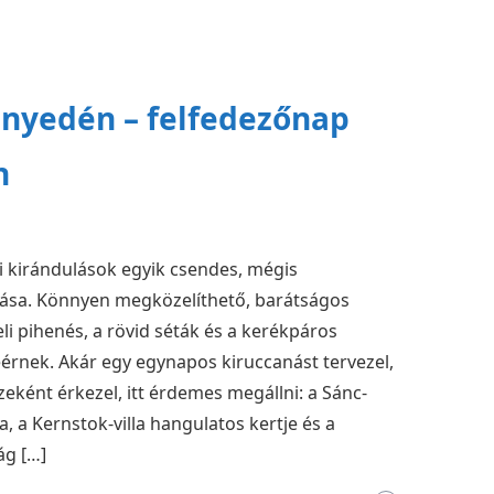
nnyedén – felfedezőnap
n
 kirándulások egyik csendes, mégis
sa. Könnyen megközelíthető, barátságos
li pihenés, a rövid séták és a kerékpáros
érnek. Akár egy egynapos kiruccanást tervezel,
eként érkezel, itt érdemes megállni: a Sánc-
 a Kernstok-villa hangulatos kertje és a
ág […]