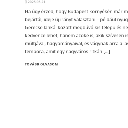
2025.05.21.
Ha úgy érzed, hogy Budapest környékén már m
bejártál, ideje új irányt választani – például nyu
Gerecse lankái között megbúvó kis település n
kedvence lehet, hanem azoké is, akik szívesen
múltjával, hagyományaival, és vágynak arra a l
tempóra, amit egy nagyváros ritkán […]
TOVÁBB OLVASOM