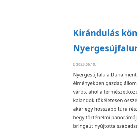
Kirándulás kö
Nyergesújfalu
2025.06.18.
Nyergesújfalu a Duna menti
élményekben gazdag állomá
város, ahol a természetköze
kalandok tökéletesen össze
akár egy hosszabb túra rész
hegy történelmi panorámája,
bringaút nyújtotta szabads