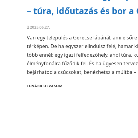
– túra, időutazás és bor a
2025.06.27.
Van egy település a Gerecse lábánál, ami elsőre
térképen. De ha egyszer elindulsz felé, hamar k
több ennél: egy igazi felfedezőhely, ahol túra, k
élményfonálra fűződik fel. És ha ügyesen terveze
bejárhatod a csúcsokat, benézhetsz a múltba – 
TOVÁBB OLVASOM