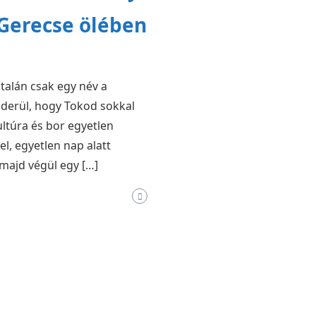
 Gerecse ölében
 talán csak egy név a
iderül, hogy Tokod sokkal
ultúra és bor egyetlen
l, egyetlen nap alatt
majd végül egy […]