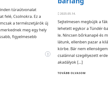
barlang
inden túraútvonalat
2025.05.14.
gat felé, Csolnokra. Ez a
Sejtelmesen megbújik a fák 
emcsak a természetjárók új
lehetett egykor a Tündér-
 ismerkednek meg egy hely
le. Nincsen bőrkanapé és mi
assabb, figyelmesebb
látunk, ellenben pazar a ki
körbe. Bár nem ellenségem
csalánnal szegélyezett erde
akadályok […]
TOVÁBB OLVASOM