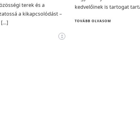
közösségi terek és a
kedvelőinek is tartogat tar
ozatossá a kikapcsolódást –
TOVÁBB OLVASOM
 […]