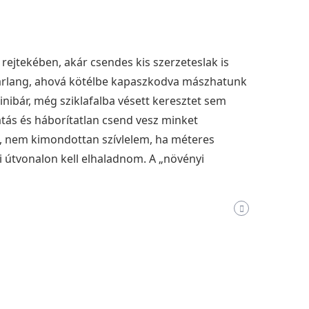
rejtekében, akár csendes kis szerzeteslak is
barlang, ahová kötélbe kapaszkodva mászhatunk
nibár, még sziklafalba vésett keresztet sem
látás és háborítatlan csend vesz minket
, nem kimondottan szívlelem, ha méteres
i útvonalon kell elhaladnom. A „növényi