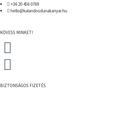
+36 20 456 0769
hello@kalandosdunakanyar.hu
KÖVESS MINKET!
BIZTONSÁGOS FIZETÉS