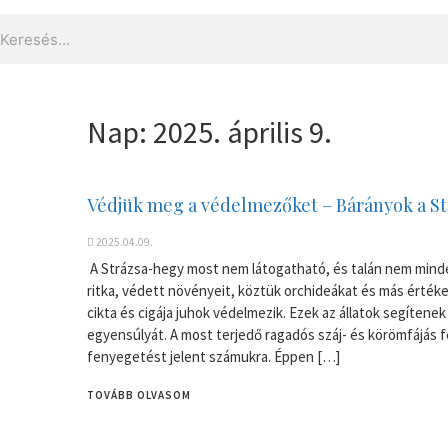
Nap:
2025. április 9.
Védjük meg a védelmezőket – Bárányok a S
2025.04.09.
A Strázsa-hegy most nem látogatható, és talán nem minden
ritka, védett növényeit, köztük orchideákat és más értékes
cikta és cigája juhok védelmezik. Ezek az állatok segítene
egyensúlyát. A most terjedő ragadós száj- és körömfájás
fenyegetést jelent számukra. Éppen […]
TOVÁBB OLVASOM