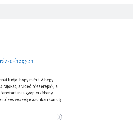
trázsa-hegyen
ki tudja, hogy miért. A hegy
 fajokat, a videó főszereplői, a
k fenntartani a gyep érzékeny
 fertőzés veszélye azonban komoly