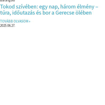
Barangoló
Tokod szívében: egy nap, három élmény –
túra, időutazás és bor a Gerecse ölében
TOVÁBB OLVASOM »
2025.06.27.