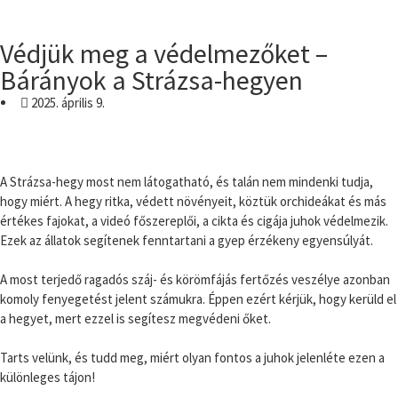
Védjük meg a védelmezőket –
Bárányok a Strázsa-hegyen
2025. április 9.
A Strázsa-hegy most nem látogatható, és talán nem mindenki tudja,
hogy miért. A hegy ritka, védett növényeit, köztük orchideákat és más
értékes fajokat, a videó főszereplői, a cikta és cigája juhok védelmezik.
Ezek az állatok segítenek fenntartani a gyep érzékeny egyensúlyát.
A most terjedő ragadós száj- és körömfájás fertőzés veszélye azonban
komoly fenyegetést jelent számukra. Éppen ezért kérjük, hogy kerüld el
a hegyet, mert ezzel is segítesz megvédeni őket.
Tarts velünk, és tudd meg, miért olyan fontos a juhok jelenléte ezen a
különleges tájon!